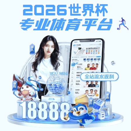
立即注册
ng体育唯一官网
官网 ·
权威体育数据平台
NG体育唯一官网 OFFICIAL WEBSITE
自2022年创立以来，
ng体育唯一官网
致力于为用户提
供包括NBA、英超、欧洲杯、LPL在内的热门赛事直播
与数据服务，广受用户信赖。
立即下载ng体育唯一官网APP