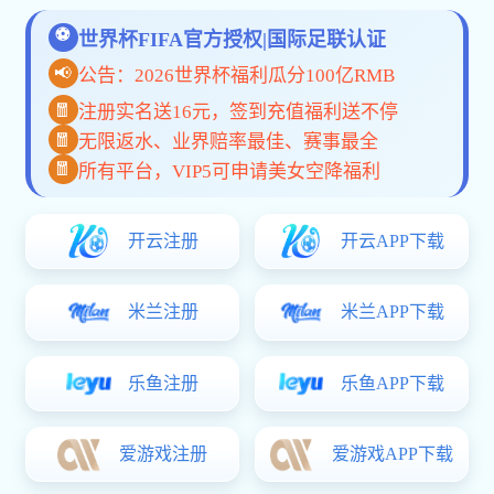
首页
/
体育新闻
/ 正文